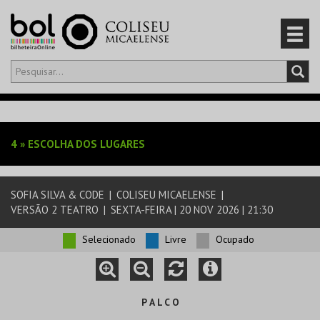
Olá,
iniciar sessão
PT
0
CARRINHO
4
»
ESCOLHA DOS LUGARES
EVENTOS
SOFIA SILVA & CODE
|
COLISEU MICAELENSE
|
CARTÕES
VERSÃO 2 TEATRO
|
SEXTA-FEIRA | 20 NOV 2026 | 21:30
PRODUTOS
Selecionado
Livre
Ocupado
P A L C O