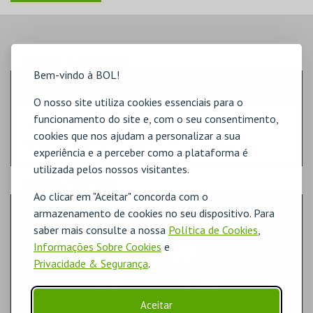
PASSO
- LUGARES
Bem-vindo à BOL!
SELECÇÃO RÁPIDA DE LUGARES
O nosso site utiliza cookies essenciais para o
funcionamento do site e, com o seu consentimento,
Indique a quantidade
cookies que nos ajudam a personalizar a sua
Na planta, selecione o lugar.
experiência e a perceber como a plataforma é
utilizada pelos nossos visitantes.
PASSO
- SECTOR
Ao clicar em "Aceitar" concorda com o
1ª PLATEIA
armazenamento de cookies no seu dispositivo. Para
saber mais consulte a nossa
Política de Cookies
,
Informações Sobre Cookies
e
Privacidade & Segurança
.
Aceitar