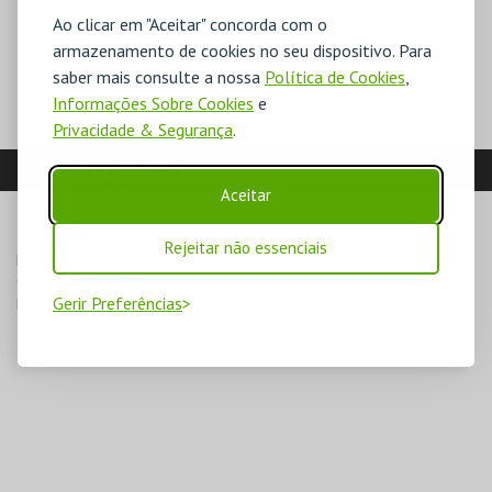
1º Balcão Central: 8,00€
Ao clicar em "Aceitar" concorda com o
2º Balcão Central: 8,00€
armazenamento de cookies no seu dispositivo. Para
1º Balcão Lateral (visibilidade reduzida): 6,00€
saber mais consulte a nossa
Política de Cookies
,
2º Balcão Lateral (visibilidade reduzida): 6,00€
Informações Sobre Cookies
e
Privacidade & Segurança
.
LOCALIZAÇÃO
Aceitar
MORADA
Rejeitar não essenciais
Rua de Lisboa, s/n

9500-216 Ponta Delgada
Gerir Preferências
Direcções para Coliseu Micaelense