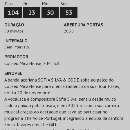
Dias
Hrs
Min
Seg
104
23
50
53
DURAÇÃO
ABERTURA PORTAS
90 minutos
20:30
INTERVALO
Sem Intervalo.
PROMOTOR
Coliseu Micaelense, E.M., S.A.
SINOPSE
A banda açoriana SOFIA SILVA & CODE sobe ao palco do
Coliseu Micaelense para o encerramento da sua Tour Fases,
no dia 20 de novembro!
A vocalista e compositora Sofia Silva sentiu desde muito
cedo a paixão pela música, e em 2023, iniciou a sua carreira
musical graças ao destaque que teve ao participar no
programa The Voice Portugal, integrando a equipa da cantora
Sónia Tavares dos The Gift.