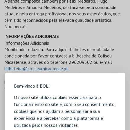
A banda composta também por Félix Medeiros, Hugo
Medeiros e Amadeu Medeiros, destaca-se pela sonoridade
atual e pela entrega profissional nos seus espetáculos, que
têm sido reconhecidos pela elevada qualidade artística.
Não perca!!
INFORMAÇÕES ADICIONAIS
Informações Adicionais
Mobilidade reduzida: Para adquirir bilhetes de mobilidade
condicionada por favor contacte a bilheteira do Coliseu
Micaelense, através do telefone 296209502 ou e-mail
bilheteira@coliseumicaelense.pt
.
Por questões de segurança não é permitido a presença de
pessoas com mobilidade reduzida nos camarotes e balcões
Bem-vindo à BOL!
(pisos superiores).
O nosso site utiliza cookies essenciais para o
PREÇOS
Plateia
funcionamento do site e, com o seu consentimento,
1ª Plateia: 12,00€
cookies que nos ajudam a personalizar a sua
2ª Plateia: 10,00€
experiência e a perceber como a plataforma é
utilizada pelos nossos visitantes.
Balcões: