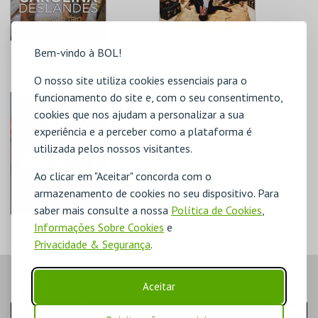
Bem-vindo à BOL!
CAROLINA
OS QUATRO E MEIA
DESLANDES |
| TOUR INTERIOR
FORMATO TRIO
O nosso site utiliza cookies essenciais para o
funcionamento do site e, com o seu consentimento,
COLISEU
COLISEU
MICAELENSE
MICAELENSE
cookies que nos ajudam a personalizar a sua
experiência e a perceber como a plataforma é
MAIS INFO
MAIS INFO
utilizada pelos nossos visitantes.
COMPRAR
COMPRAR
Ao clicar em "Aceitar" concorda com o
armazenamento de cookies no seu dispositivo. Para
saber mais consulte a nossa
Política de Cookies
,
Informações Sobre Cookies
e
QUIM ROSCAS &
ZECA
Privacidade & Segurança
.
ESTACIONÂNCIO
COLISEU
MICAELENSE
Aceitar
LOCALIZAÇÃO
MAIS INFO