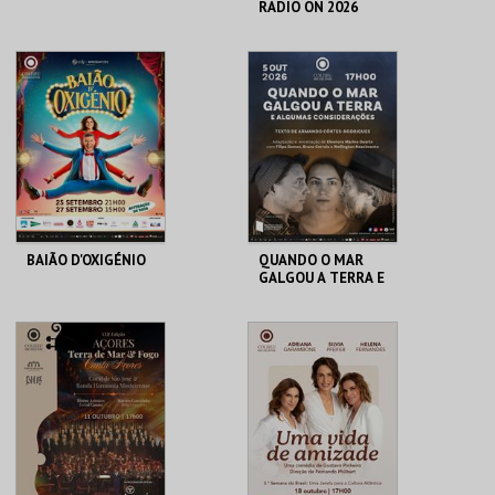
RADIO ON 2026
COLISEU
COLISEU
MICAELENSE
MICAELENSE
MAIS INFO
MAIS INFO
COMPRAR
COMPRAR
BAIÃO D'OXIGÉNIO
QUANDO O MAR
GALGOU A TERRA E
ALGUMAS
CONSIDERAÇÕES
COLISEU
COLISEU
MICAELENSE
MICAELENSE
MAIS INFO
MAIS INFO
COMPRAR
COMPRAR