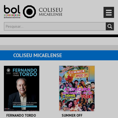
Olá,
iniciar sessão
PT
0
CARRINHO
COLISEU MICAELENSE
EVENTOS
CARTÕES
PRODUTOS
FERNANDO TORDO
SUMMER OFF