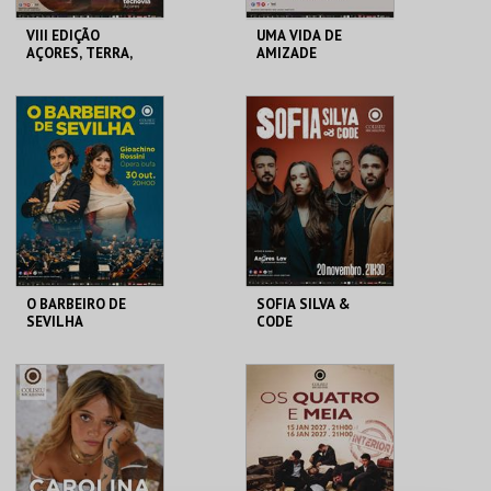
VIII EDIÇÃO
UMA VIDA DE
AÇORES, TERRA,
AMIZADE
MAR E FOGO
COLISEU
COLISEU
MICAELENSE
MICAELENSE
MAIS INFO
MAIS INFO
COMPRAR
COMPRAR
O BARBEIRO DE
SOFIA SILVA &
SEVILHA
CODE
COLISEU
COLISEU
MICAELENSE
MICAELENSE
MAIS INFO
MAIS INFO
COMPRAR
COMPRAR