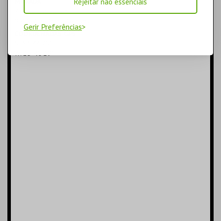
MORADA
Rejeitar não essenciais
Rua de Lisboa, s/n
COMPRAR
9500-216 Ponta Delgada
Gerir Preferências
COORDENADAS GPS
N: 37º44'20"
W: 25º40'29"