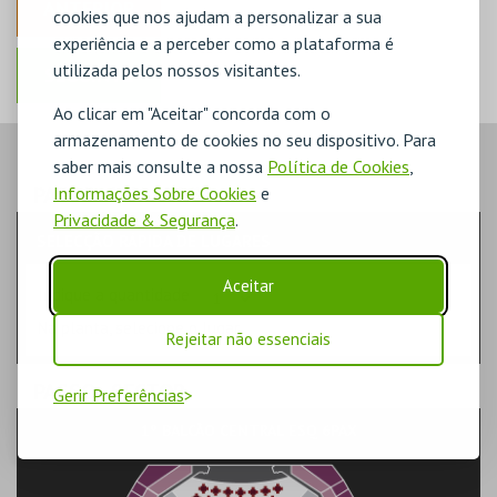
ANTERIOR
cookies que nos ajudam a personalizar a sua
experiência e a perceber como a plataforma é
utilizada pelos nossos visitantes.
Ao clicar em "Aceitar" concorda com o
armazenamento de cookies no seu dispositivo. Para
saber mais consulte a nossa
Política de Cookies
,
PASSO
- LUGARES
Informações Sobre Cookies
e
Privacidade & Segurança
.
SELECÇÃO RÁPIDA DE LUGARES
Aceitar
Indique a quantidade
Na planta, selecione o lugar.
Rejeitar não essenciais
PASSO
- SECTOR
Gerir Preferências
1º BALCÃO CENTRAL ESQ 6PAX