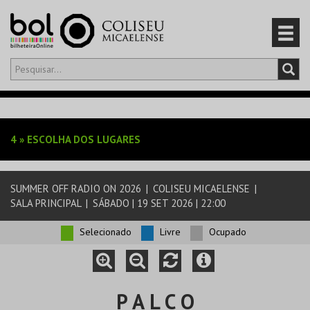
Olá,
iniciar sessão
PT
0
CARRINHO
4
»
ESCOLHA DOS LUGARES
EVENTOS
SUMMER OFF RADIO ON 2026
|
COLISEU MICAELENSE
|
CARTÕES
SALA PRINCIPAL
|
SÁBADO | 19 SET 2026 | 22:00
PRODUTOS
Selecionado
Livre
Ocupado
P A L C O