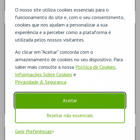
Na planta, selecione o lugar.
O nosso site utiliza cookies essenciais para o
funcionamento do site e, com o seu consentimento,
PASSO
- SECTOR
cookies que nos ajudam a personalizar a sua
2º BALCÃO CENT IMP
experiência e a perceber como a plataforma é
utilizada pelos nossos visitantes.
Ao clicar em "Aceitar" concorda com o
armazenamento de cookies no seu dispositivo. Para
saber mais consulte a nossa
Política de Cookies
,
Informações Sobre Cookies
e
Privacidade & Segurança
.
Aceitar
Rejeitar não essenciais
PASSO
- SESSÃO
Gerir Preferências
DOMINGO | 27 SET 2026 | 15:00