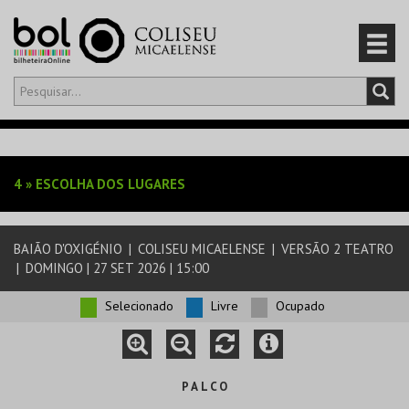
Olá,
iniciar sessão
PT
0
CARRINHO
4
»
ESCOLHA DOS LUGARES
EVENTOS
BAIÃO D'OXIGÉNIO
|
COLISEU MICAELENSE
|
VERSÃO 2 TEATRO
CARTÕES
|
DOMINGO | 27 SET 2026 | 15:00
PRODUTOS
Selecionado
Livre
Ocupado
P A L C O